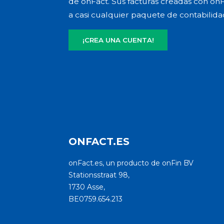
de onFact. Sus facturas creadas con onFa
a casi cualquier paquete de contabilida
¡CREA UNA CUENTA!
ONFACT.ES
onFact.es, un producto de onFin BV
Stationsstraat 98,
1730 Asse,
BE0759.654.213