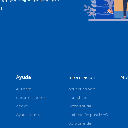
ct son fáciles de transferir
d.
Ayuda
Información
Not
API para
onFact.es para
desarrolladores
contables
Apoyo
Software de
Ayuda remota
facturación para MAC
Software de